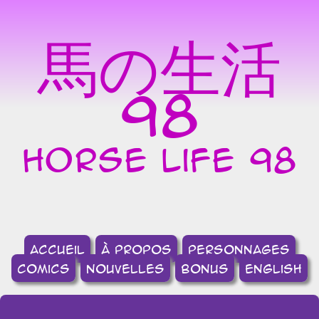
馬の生活
98
horse life 98
accueil
à propos
Personnages
comics
nouvelles
bonus
english