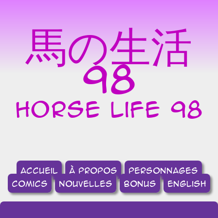
馬の生活
98
horse life 98
accueil
à propos
Personnages
comics
nouvelles
bonus
english