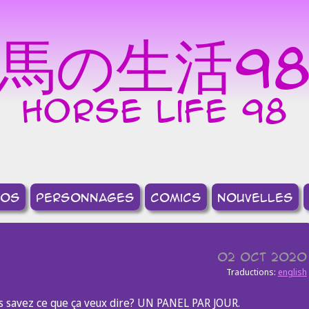
馬の生活9
horse life 98
pos
Personnages
comics
nouvelles
02 Oct 2020
Traductions:
english
ous savez ce que ça veux dire? UN PANEL PAR JOUR.